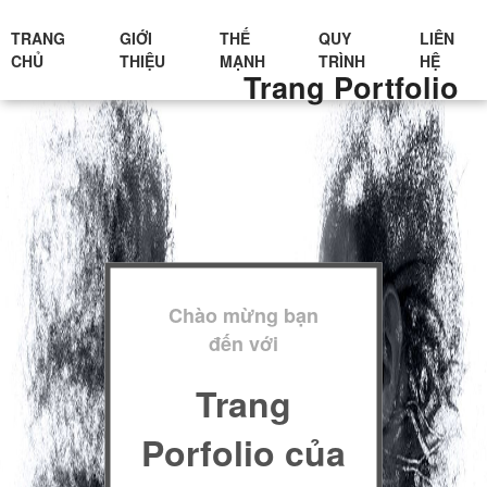
TRANG
GIỚI
THẾ
QUY
LIÊN
CHỦ
THIỆU
MẠNH
TRÌNH
HỆ
Trang Portfolio
Chào mừng bạn
đến với
Trang
Porfolio của