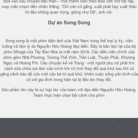
dựa vào câu chuyện bản thân – một thanh niên theo đuổi ước mơ hát rap,
may mắn chạm đến chiến thắng. “Chỉ cần cố gắng, xuất phát hay xuất thân
từ đâu không quan trọng, giống như Dế”, anh nói.
Dự án Song Song
Song song là một phim điện ảnh của Việt Nam trong thể loại ly kỳ, viễn
tưởng và tâm lý do Nguyễn Hữu Hoàng đạo diễn. Đây là bản làm lại của bộ
phim Mirage của Tây Ban Nha ra mắt năm 2018. Các diễn viên chính của
phim gồm Nhã Phương, Trương Thế Vinh, Tiến Luật, Thuận Phát, Khương
Ngọc và Hoàng Phi. Câu chuyện kể về Trang - một người phụ nữ phải tìm
cách sửa chữa sai lầm của mình khi vô tình thay đổi quá khứ sau khi cố
gắng cảnh báo để cứu một cậu bé từ quá khứ, khiến cuộc sống yên bình của
cô với gia đình trong hiện tại bị đảo lộn thay đổi.
Sản phẩm lần này là sự hợp tác của team với đạo diễn Nguyễn Hữu Hoàng.
Team thực hiện chọn bối cảnh cho phim