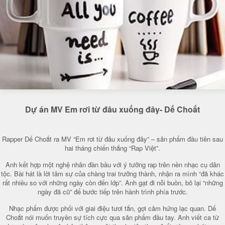
Dự án MV Em rơi từ đâu xuống đây- Dế Choắt
Rapper Dế Choắt ra MV “Em rơi từ đâu xuống đây” – sản phẩm đầu tiên sau
hai tháng chiến thắng “Rap Việt”.
Anh kết hợp một nghệ nhân đàn bầu với ý tưởng rap trên nền nhạc cụ dân
tộc. Bài hát là lời tâm sự của chàng trai trưởng thành, nhận ra mình “đã khác
rất nhiều so với những ngày còn đến lớp”. Anh gạt đi nỗi buồn, bỏ lại “những
ngày đã cũ” để bước tiếp trên hành trình phía trước.
Nhạc phẩm được phối với giai điệu tươi tắn, gợi cảm hứng lạc quan. Dế
Choắt nói muốn truyền sự tích cực qua sản phẩm đầu tay. Anh viết ca từ